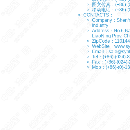
图文传真：(+86)-(0
移动电话：(+86)-(0
CONTACTS：
Company：ShenYang
Industry
Address：No.6 Bai
LiaoNing Prov. Ch
ZipCode：110144
WebSite：
www.sy
Email：
sale@syh
Tel：(+86)-(024
Fax：(+86)-(024)
Mob：(+86)-(0)-1